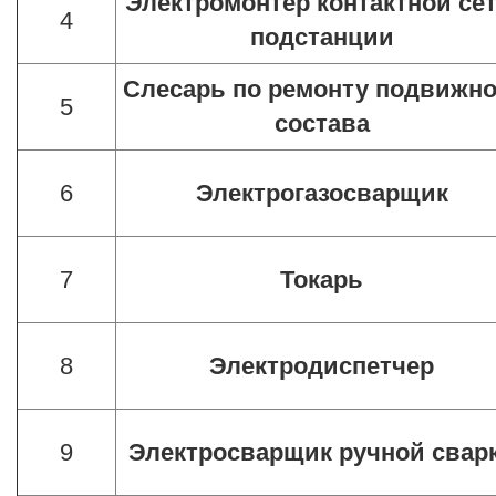
Электромонтер контактной сет
4
подстанции
Слесарь по ремонту подвижно
5
состава
6
Электрогазосварщик
7
Токарь
8
Электродиспетчер
9
Электросварщик ручной свар