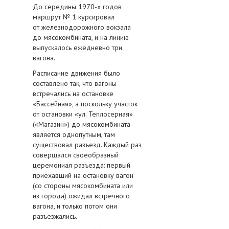
До середины 1970-х годов
маршрут № 1 курсировал
от железнодорожного вокзала
до мясокомбината, и на линию
выпускалось ежедневно три
вагона.
Расписание движения было
составлено так, что вагоны
встречались на остановке
«Бассейная», а поскольку участок
от остановки «ул. Теплосерная»
(«Магазин») до мясокомбината
является однопутным, там
существовал разъезд. Каждый раз
совершался своеобразный
церемониал разъезда: первый
приехавший на остановку вагон
(со стороны мясокомбината или
из города) ожидал встречного
вагона, и только потом они
разъезжались.