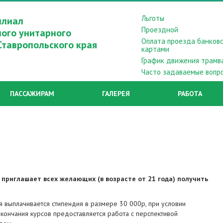
Льготы
илиал
Проездной
ного унитарного
Оплата проезда банков
Ставропольского края
картами
График движения трамв
Часто задаваемые вопр
ПАССАЖИРАМ
ГАЛЕРЕЯ
РАБОТА
 приглашает всех желающих (в возрасте от 21 года) получить
я выплачивается стипендия в размере 30 000р, при условии
кончания курсов предоставляется работа с перспективой