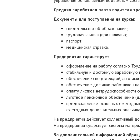
управления обновляемым подвижным соста
Средняя зароботная плата водителя трам
Документы для поступления на курсы:
свидетельство об образовании;
трудовая книжка (при наличии);
паспорт;
медицинская справка.
Предприятие гарантирует:
оформление на работу согласно Тру
стабильную и достойную заработную 
обеспечение спецодеждой, льготами
обеспечение доставки работников на
оплату листков нетрудоспособности с
льготное пенсионное обеспечение (д
предоставление основных ежегодных
ежегодных дополнительных оплачивае
На предприятии действует коллективный до
На предприятии существует система матер
За дополнительной информацией обраща