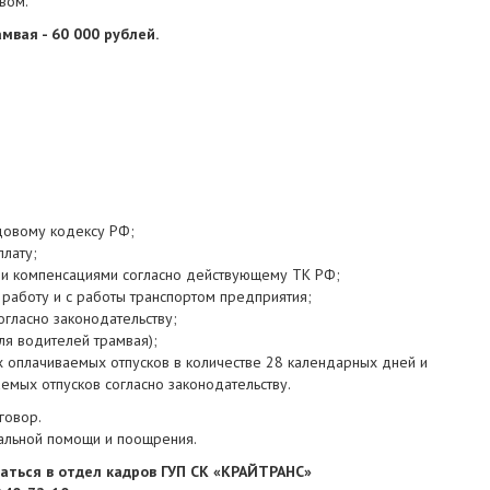
вом.
вая - 60 000 рублей.
довому кодексу РФ;
плату;
 и компенсациями согласно действующему ТК РФ;
 работу и с работы транспортом предприятия;
огласно законодательству;
ля водителей трамвая);
 оплачиваемых отпусков в количестве 28 календарных дней и
мых отпусков согласно законодательству.
говор.
иальной помощи и поощрения.
ться в отдел кадров ГУП СК «КРАЙТРАНС»