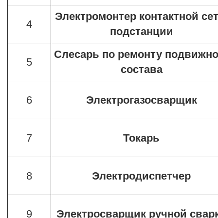
Электромонтер контактной сет
4
подстанции
Слесарь по ремонту подвижно
5
состава
6
Электрогазосварщик
7
Токарь
8
Электродиспетчер
9
Электросварщик ручной свар